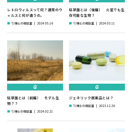
レトロウィルスって何？通常のウ
枯草菌とは（後編） 火星でも生
ィルスと何が違うの。
存可能な生物？
■
TJ博士の相談室
|
2024.05.16
■
TJ博士の相談室
|
2024.03.11
枯草菌とは（前編） モデル生
ジェネリック医薬品とは？
物？？
■
TJ博士の相談室
|
2023.12.26
■
TJ博士の相談室
|
2024.02.21