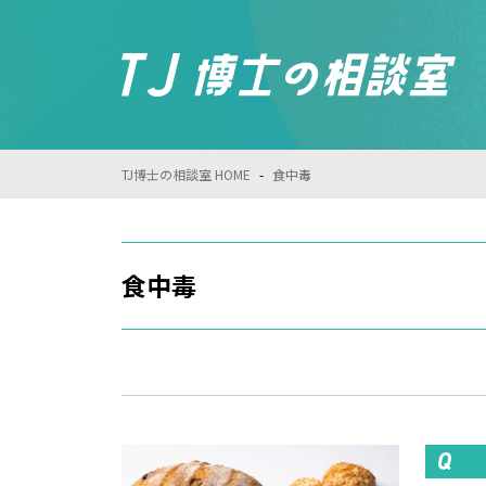
TJ博士の相談室 HOME
-
食中毒
食中毒