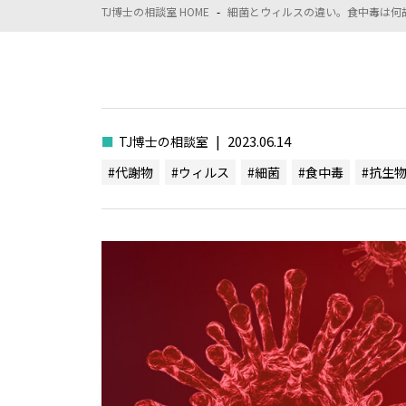
TJ博士の相談室 HOME
-
細菌とウィルスの違い。食中毒は何
|
2023.06.14
■
TJ博士の相談室
#代謝物
#ウィルス
#細菌
#食中毒
#抗生