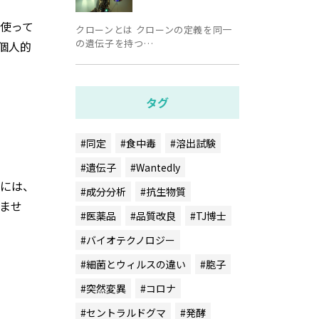
使って
クローンとは クローンの定義を同一
の遺伝子を持つ…
個人的
タグ
#同定
#食中毒
#溶出試験
#遺伝子
#Wantedly
には、
#成分分析
#抗生物質
ませ
#医薬品
#品質改良
#TJ博士
#バイオテクノロジー
#細菌とウィルスの違い
#胞子
#突然変異
#コロナ
#セントラルドグマ
#発酵