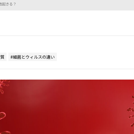
故起きる？
物質
#細菌とウィルスの違い