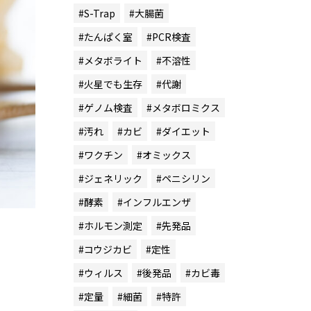
#S-Trap
#大腸菌
#たんぱく室
#PCR検査
#メタボライト
#不溶性
#火星でも生存
#代謝
#ゲノム検査
#メタボロミクス
#汚れ
#カビ
#ダイエット
#ワクチン
#オミックス
#ジェネリック
#ペニシリン
#酵素
#インフルエンザ
#ホルモン測定
#先発品
#コウジカビ
#定性
#ウィルス
#後発品
#カビ毒
#定量
#細菌
#特許