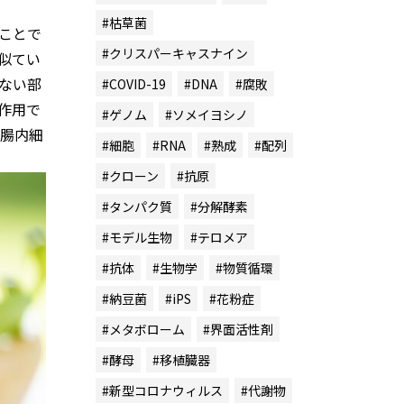
#枯草菌
ことで
#クリスパーキャスナイン
似てい
ない部
#COVID-19
#DNA
#腐敗
作用で
#ゲノム
#ソメイヨシノ
腸内細
#細胞
#RNA
#熟成
#配列
#クローン
#抗原
#タンパク質
#分解酵素
#モデル生物
#テロメア
#抗体
#生物学
#物質循環
#納豆菌
#iPS
#花粉症
#メタボローム
#界面活性剤
#酵母
#移植臓器
#新型コロナウィルス
#代謝物