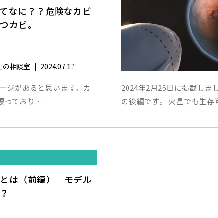
てなに？？危険なカビ
立つカビ。
|
2024.07.17
士の相談室
メージがあると思います。カ
2024年2月26日に掲載
漂っており…
の後編です。 火星でも生存
菌とは（前編） モデル
？？