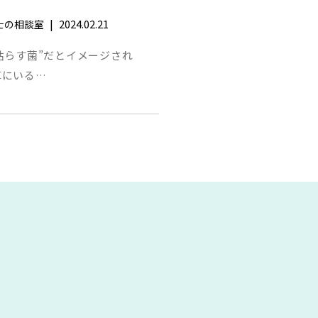
|
2024.02.21
士の相談室
枯らす菌”だとイメージされ
草にいる…